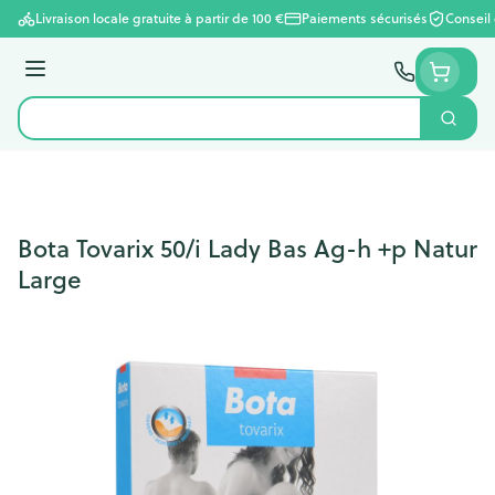
Aller au contenu
Livraison locale gratuite à partir de 100 €
Paiements sécurisés
Conseil
Menu
Cherc
Rechercher
Bota Tovarix 50/i Lady Bas Ag-h +p Natur
Large