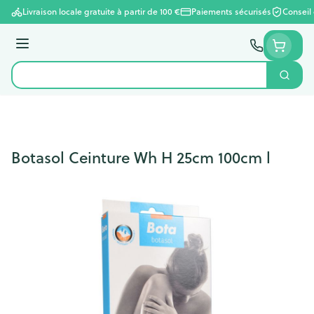
Aller au contenu
Livraison locale gratuite à partir de 100 €
Paiements sécurisés
Conseil
Menu
Cherc
Rechercher
Botasol Ceinture Wh H 25cm 100cm l