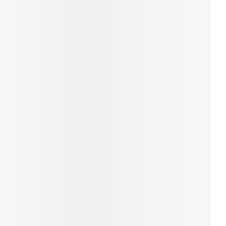
s
Afficher plus
ti-insectes
Senteur
CBD