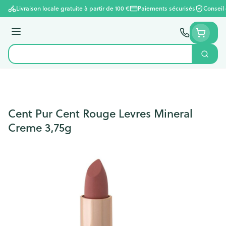
Aller au contenu
Livraison locale gratuite à partir de 100 €
Paiements sécurisés
Conseil
Menu
Cherc
Rechercher
Cent Pur Cent Rouge Levres Mineral
Creme 3,75g