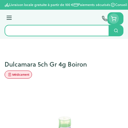
Aller au contenu
Livraison locale gratuite à partir de 100 €
Paiements sécurisés
Conseil
Menu
Cherc
Rechercher
Dulcamara 5ch Gr 4g Boiron
Médicament