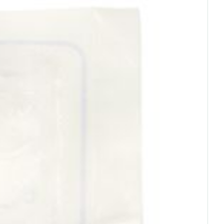
ie
Médications diverses
Eau micellaire
s
Yeux
s
Afficher plus
ti-insectes
Senteur
CBD