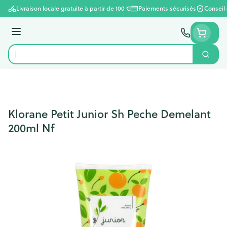
Aller au contenu
Livraison locale gratuite à partir de 100 €
Paiements sécurisés
Conseil
Menu
Cherc
Rechercher
Klorane Petit Junior Sh Peche Demelant
200ml Nf