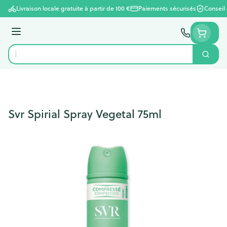
Aller au contenu
Livraison locale gratuite à partir de 100 €
Paiements sécurisés
Conseil
Menu
Cherc
Rechercher
Svr Spirial Spray Vegetal 75ml