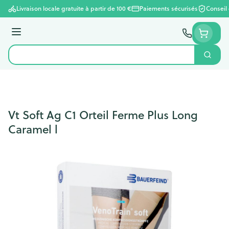
Aller au contenu
Livraison locale gratuite à partir de 100 €
Paiements sécurisés
Conseil
Menu
Cherc
Rechercher
Vt Soft Ag C1 Orteil Ferme Plus Long
Caramel l