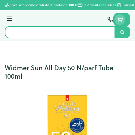
Aller au contenu
Livraison locale gratuite à partir de 100 €
Paiements sécurisés
Conseil
Menu
Cherc
Rechercher
Widmer Sun All Day 50 N/parf Tube
100ml