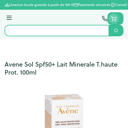
Aller au contenu
Livraison locale gratuite à partir de 100 €
Paiements sécurisés
Conseil
Menu
Cherc
Rechercher
Avene Sol Spf50+ Lait Minerale T.haute
Prot. 100ml